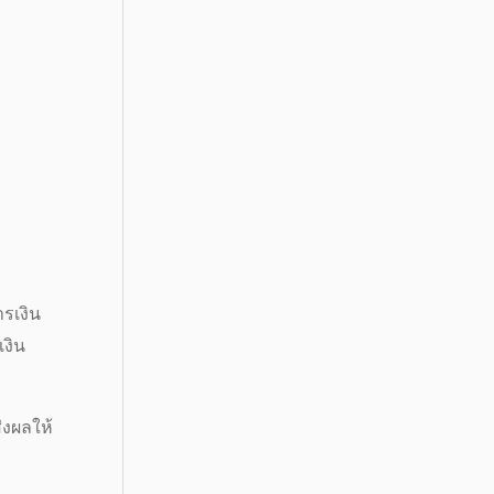
ารเงิน
เงิน
่งผลให้