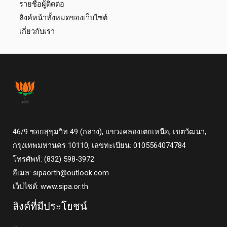
รายชื่อผู้ติดต่อ
ลิงค์หน้าทั้งหมดของเว็บไซต์
เกี่ยวกับเรา
46/9 ซอยสุขุมวิท 49 (กลาง), แขวงคลองเตยเหนือ, เขตวัฒนา,
กรุงเทพมหานคร 10110, เลขทะเบียน: 0105564074784
โทรศัพท์: (832) 598-3972
อีเมล:
sipaorth@outlook.com
เว็บไซต์: www.sipa.or.th
ลิงค์ที่มีประโยชน์