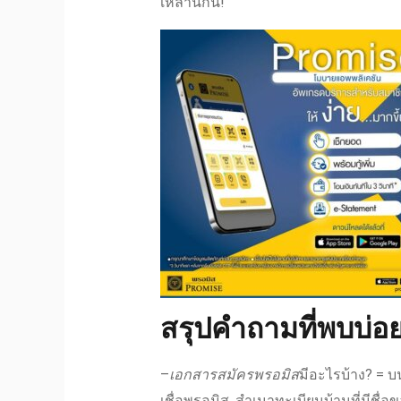
เหล่านี้กัน!
สรุปคำถามที่พบบ่อ
–
เอกสารสมัครพรอมิส
มีอะไรบ้าง? = บ
เชื่อพรอมิส
, สำเนาทะเบียนบ้านที่มีชื่อข