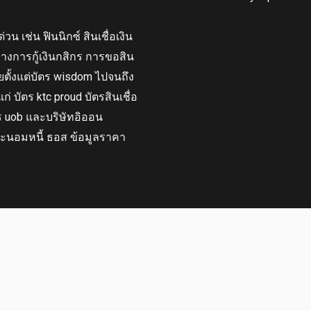
่วน เช่น ฟินนิกซ์ สินเชื่อเงิน
่างการกู้เงินกสิกร การขอสิน
ยตั้งแต่บัตร wisdom ไปจนถึง
ก่ บัตร ktc proud บัตรสินเชื่อ
ร uob และบริษัทอิออน
ประนอมหนี้ ธอส ข้อมูลราคา