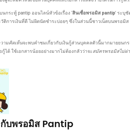
นบนกระทู้
pantip
ออนไลน์
หัวข้อเรื่อง ‘
สินเชื่อพรอมิส pantip
’ ระบุชั
วัติการเงินที่ดี ไม่ผิดนัดชำระบ่อยๆ ซึ่งในส่วนนี้
ชาวเน็ต
บน
พรอมิส 
วามคิดเห็น
จะพบคำชมเกี่ยวกับ
เงินกู้ส่วนบุคคล
ตัวนี้มากมายยนกระ
ู้ได้ ใช้
เอกสาร
น้อยอย่างมากไม่ต้องกลัวว่าจะ
สมัครพรอมิสไม่ผ่
กับ
พรอมิส Pantip