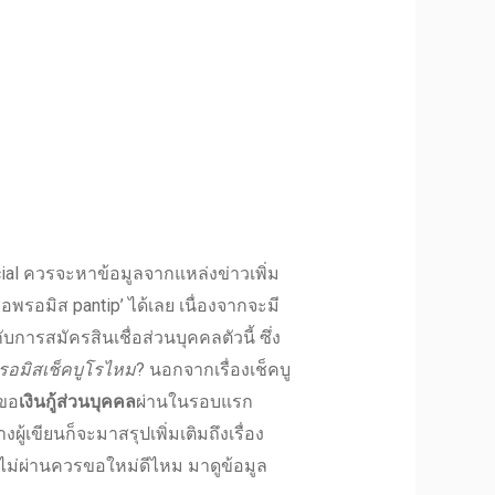
icial ควรจะหาข้อมูลจากแหล่งข่าวเพิ่ม
ื่อพรอมิส pantip
’ ได้เลย เนื่องจากจะมี
กับการ
สมัครสินเชื่อส่วนบุคคล
ตัวนี้ ซึ่ง
พรอมิสเช็คบูโรไหม
? นอกจากเรื่อง
เช็คบู
อขอ
เงินกู้ส่วนบุคคล
ผ่านในรอบแรก
างผู้เขียนก็จะมาสรุปเพิ่มเติมถึงเรื่อง
ม่ผ่าน
ควรขอใหม่
ดีไหม
มาดูข้อมูล