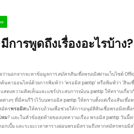
ne
มีการพูดถึงเรื่องอะไรบ้าง?
ใจว่านอกจากจะหาข้อมูลการ
สมัครสินเชื่อพรอมิส
ผ่านเว็บไซต์ Off
งค้นหา
ออนไลน์
ด้วยการพิมพ์ว่า ‘
พรอมิส pantip
’ หรือพิมพ์ว่า ‘
สินเช
รแสดง
ความคิดเห็น
และแชร์ประสบการณ์บน
pantip
ให้ทราบเกี่ยว
่างๆ ที่มีคนรีวิวไว้บน
พรอมิส pantip
ให้ทราบตั้งแต่เรื่อง
สินเชื่อ
สมัคร
พรอมิส
นให้ครบถ้วนเพื่อช่วยให้
การอนุมัติสินเชื่อพรอมิส
เพื่
ีไหม
? และในหัวข้อสุดท้ายของบทความเรื่อง
พรอมิส pantip
วันนี้ท
ดอกเบี้ย และระยะเวลา
ตารางผ่อนพรอมิส
รวมถึงหาก
สมัครพรอมิสไ