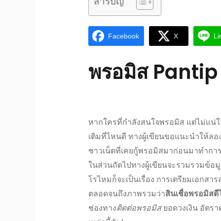
สารบัญ
Facebook
X
Li
พรอมิส Pantip
หากใครที่กำลังสนใจ
พรอมิส
แต่ไม่แน่
เติมที่ไหนดี ทางผู้เขียนขอ
แนะนำ
ให้ลอ
ชาวเน็ต
ที่เคย
กู้พรอมิส
มาก่อนมาทำกา
ในส่วนถัดไปทางผู้เขียนจะรวมรวมข้อมูลต
โรไหม
ก็จะเป็นเรื่อง การเตรียม
เอกสาร
ตลอดจนถึงภาพรวมว่า
สินเชื่อพรอมิสด
ช่องทาง
ติดต่อพรอมิส
ยอดวงเงิน อัตรา