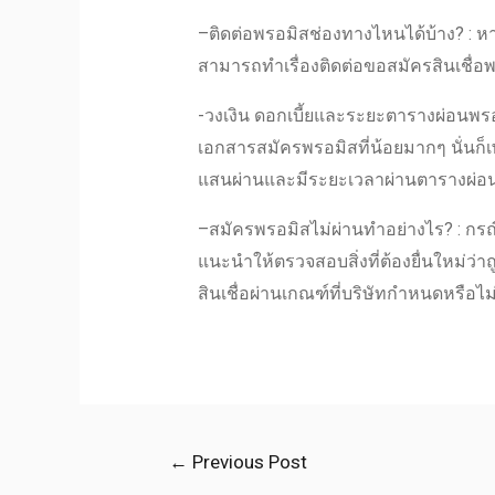
–
ติดต่อพรอมิส
ช่องทางไหนได้บ้าง? : 
สามารถทำเรื่องติดต่อขอ
สมัครสินเชื่อ
-วงเงิน ดอกเบี้ยและระยะ
ตารางผ่อนพร
เอกสารสมัครพรอมิส
ที่น้อยมากๆ นั่นก็
แสนผ่านและมีระยะเวลาผ่าน
ตารางผ่อ
–
สมัครพรอมิสไม่ผ่าน
ทำอย่างไร? : กรณี
แนะนำ
ให้ตรวจสอบสิ่งที่ต้องยื่นใหม่
สินเชื่อผ่านเกณฑ์ที่บริษัทกำหนดหรือไม่
←
Previous Post