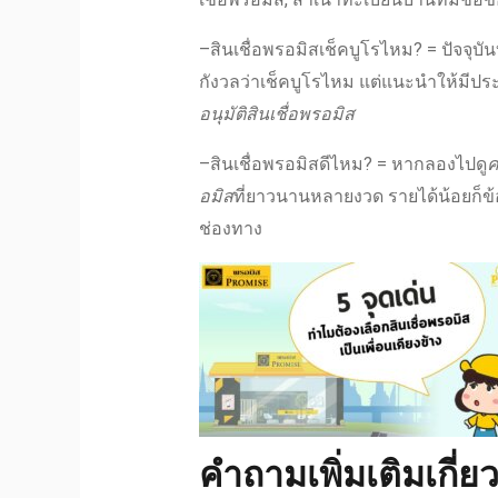
–
สินเชื่อพรอมิสเช็คบูโรไหม
? = ปัจจุบั
กังวลว่า
เช็คบูโรไหม
แต่
แนะนำ
ให้มีประ
อนุมัติสินเชื่อพรอมิส
–
สินเชื่อพรอมิสดีไหม
? = หากลองไปดู
ค
อมิส
ที่ยาวนานหลายงวด รายได้น้อยก็ข้อก
ช่องทาง
คำถามเพิ่มเติมเกี่ยว