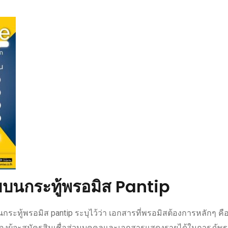
ยบนกระทู้
พรอมิส Pantip
นกระทู้
พรอมิส pantip
ระบุไว้ว่า เอกสารที่
พรอมิส
ต้องการหลักๆ คื
องผู้จะ
สมัครสินเชื่อส่วนบุคคล
และ
เอกสาร
แสดงรายได้ในการ
กู้พ