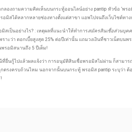
หากลองถามความคิดเห็นบนกระทู้
ออนไลน์
อย่าง pantip หัวข้อ ‘
พรอม
พรอมิส
ได้หลากหลายช่องทางตั้งแต่สาขา แอพไปจนถึงเว็บไซต์ทางการ
อมิส
เป็นอย่างไร? : เหตุผลที่
แนะนำ
ให้ทำการ
สมัครสินเชื่อส่วนบุคค
เพราะว่า ดอกเบี้ยสูงสุด 25% ต่อปีเท่านั้น แถมวงเงินที่
ชาวเน็ต
บน
พร
นพรอมิส
นานถึง 5 ปีเต็ม!
ที่ยื่นกู้ไปแล้วผลแจ้งว่า
การอนุมัติสินเชื่อพรอมิส
ไม่ผ่าน ก็สามารถ
ว่าถูกตรงครบถ้วนไหม นอกจากนั้นบนกระทู้
พรอมิส pantip
ระบุว่า ต้
!