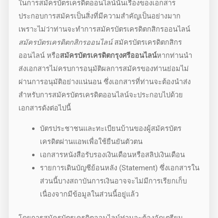
ในการ
สมัครบัตรเครดิตออนไลน์
นั้นเรื่องของเอกสาร
ประกอบการสมัครเป็นสิ่งที่มีความสำคัญเป็นอย่างมาก
เพราะไม่ว่าท่านจะทำการ
สมัครบัตรเครดิตกสิกรออนไลน์
สมัครบัตรเครดิตกสิกรออนไลน์
สมัคร
บัตรเครดิต
กสิกร
ออนไลน์ หรือ
สมัครบัตรเครดิตกรุงศรีออนไลน์
หากท่านนำ
ส่งเอกสารไม่ครบการอนุมัติผลการสมัครของท่านย่อมไม่
ผ่านการอนุมัติอย่างแน่นอน ซึ่งเอกสารที่ท่านจะต้องนำส่ง
สำหรับการ
สมัครบัตรเครดิตออนไลน์
จะประกอบไปด้วย
เอกสารดังต่อไปนี้
บัตรประชาชนและทะเบียนบ้านของผู้
สมัครบัตร
เครดิตผ่านแอพ
เพื่อใช้ยืนยันตัวตน
เอกสารหนังสือรับรองเงินเดือนหรือสลิปเงินเดือน
รายการเดินบัญชีย้อนหลัง (Statement) ซึ่งเอกสารใน
ส่วนนี้บางสถาบันการเงินอาจจะไม่มีการเรียกเก็บ
เนื่องจากมีข้อมูลในส่วนนี้อยู่แล้ว
โดยการ
สมัครบัตรเครดิตออนไลน์
ท่านจะต้องจัดเตรียม