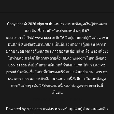
Copyright © 2026 sipa.or.th-แหล่งรวบรวมข้อมูลเงินกู้ผ่านแอพ
และสินเชื่อรวมถึงบัตรประเภทต่างๆ ปี 67
sipa.or.th
เว็บไซต์ www.sipa.or.th ให้เงินกู้ผ่านแอปกู้เงินด่วน เช่น
ฟินนิกซ์ สินเชื่อเงินด่วนกสิกร เป็นต้นรวมถึงการกู้เงินธนาคารที่
มากมายอย่างการกู้เงินกสิกร การขอสินเชื่อมณีทันใจ พร้อมทั้งยัง
ให้ทำบัตรเครดิตได้หลากหลายตั้งแต่บัตร wisdom ไปจนถึงบัตร
uob lazada ทั้งยังมีบัตรกดเงินสดที่กำลังมาแรก ได้แก่ บัตร ktc
proud บัตรสินเชื่อโลตัสที่เป็นของบริษัทการเงินอย่างธนาคาร ttb
ธนาคาร uob และบริษัทอิออน นอกจากนี้ยังมีการอัพเดทข้อมูล
การเงินต่างๆ เช่น วิธีประนอมหนี้ ธอส ข้อมูลราคายางวันนี้
เป็นต้น
มาติดต่อกันทาง Twitter กันเถอะ
Powered by sipa.or.th-แหล่งรวบรวมข้อมูลเงินกู้ผ่านแอพและสิน