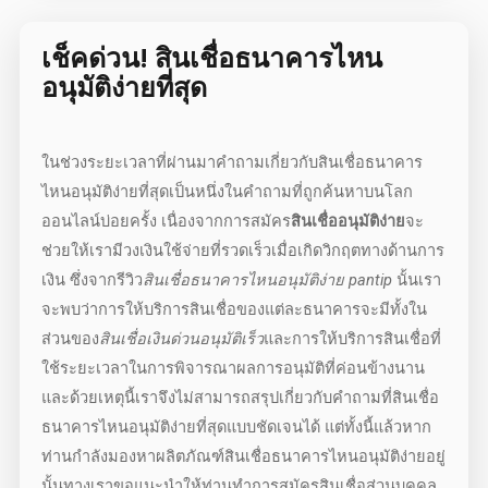
เช็คด่วน!
สินเชื่อธนาคารไหน
อนุมัติง่าย
ที่สุด
ในช่วงระยะเวลาที่ผ่านมาคำถามเกี่ยวกับ
สินเชื่อธนาคาร
ไหนอนุมัติง่าย
ที่สุดเป็นหนึ่งในคำถามที่ถูกค้นหาบนโลก
ออนไลน์บ่อยครั้ง เนื่องจากการสมัคร
สินเชื่ออนุมัติง่าย
จะ
ช่วยให้เรามีวงเงินใช้จ่ายที่รวดเร็วเมื่อเกิดวิกฤตทางด้านการ
เงิน ซึ่งจากรีวิว
สินเชื่อธนาคารไหนอนุมัติง่าย pantip
นั้นเรา
จะพบว่าการให้บริการสินเชื่อของแต่ละธนาคารจะมีทั้งใน
ส่วนของ
สินเชื่อเงินด่วนอนุมัติเร็ว
และการให้บริการสินเชื่อที่
ใช้ระยะเวลาในการพิจารณาผลการอนุมัติที่ค่อนข้างนาน
และด้วยเหตุนี้เราจึงไม่สามารถสรุปเกี่ยวกับคำถามที่
สินเชื่อ
ธนาคารไหนอนุมัติง่าย
ที่สุดแบบชัดเจนได้ แต่ทั้งนี้แล้วหาก
ท่านกำลังมองหาผลิตภัณฑ์
สินเชื่อธนาคารไหนอนุมัติง่าย
อยู่
นั้นทางเราขอแนะนำให้ท่านทำการสมัครสินเชื่อส่วนบุคคล