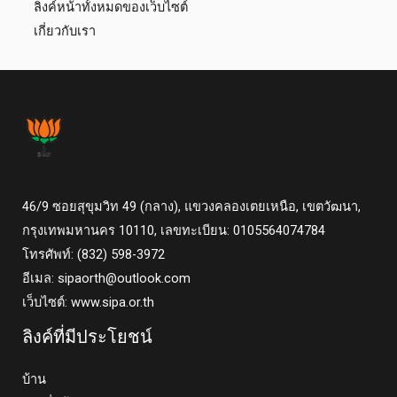
ลิงค์หน้าทั้งหมดของเว็บไซต์
เกี่ยวกับเรา
46/9 ซอยสุขุมวิท 49 (กลาง), แขวงคลองเตยเหนือ, เขตวัฒนา,
กรุงเทพมหานคร 10110, เลขทะเบียน: 0105564074784
โทรศัพท์: (832) 598-3972
อีเมล:
sipaorth@outlook.com
เว็บไซต์: www.sipa.or.th
ลิงค์ที่มีประโยชน์
บ้าน