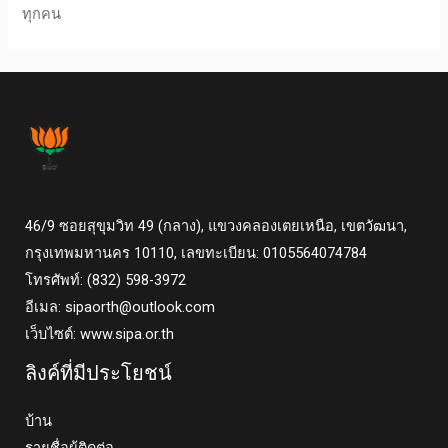
ทุกคน
46/9 ซอยสุขุมวิท 49 (กลาง), แขวงคลองเตยเหนือ, เขตวัฒนา,
กรุงเทพมหานคร 10110, เลขทะเบียน: 0105564074784
โทรศัพท์: (832) 598-3972
อีเมล:
sipaorth@outlook.com
เว็บไซต์: www.sipa.or.th
ลิงค์ที่มีประโยชน์
บ้าน
รายชื่อผู้ติดต่อ