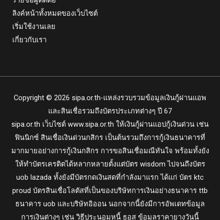
ลิงค์หน้าทั้งหมดของเว็บไซต์
เริ่มใช้งานเลย
เกี่ยวกับเรา
Copyright © 2026 sipa.or.th-แหล่งรวบรวมข้อมูลเงินกู้ผ่านแอพ
และสินเชื่อรวมถึงบัตรประเภทต่างๆ ปี 67
sipa.or.th
เว็บไซต์ www.sipa.or.th ให้เงินกู้ผ่านแอปกู้เงินด่วน เช่น
ฟินนิกซ์ สินเชื่อเงินด่วนกสิกร เป็นต้นรวมถึงการกู้เงินธนาคารที่
มากมายอย่างการกู้เงินกสิกร การขอสินเชื่อมณีทันใจ พร้อมทั้งยัง
ให้ทำบัตรเครดิตได้หลากหลายตั้งแต่บัตร wisdom ไปจนถึงบัตร
uob lazada ทั้งยังมีบัตรกดเงินสดที่กำลังมาแรก ได้แก่ บัตร ktc
proud บัตรสินเชื่อโลตัสที่เป็นของบริษัทการเงินอย่างธนาคาร ttb
ธนาคาร uob และบริษัทอิออน นอกจากนี้ยังมีการอัพเดทข้อมูล
การเงินต่างๆ เช่น วิธีประนอมหนี้ ธอส ข้อมูลราคายางวันนี้