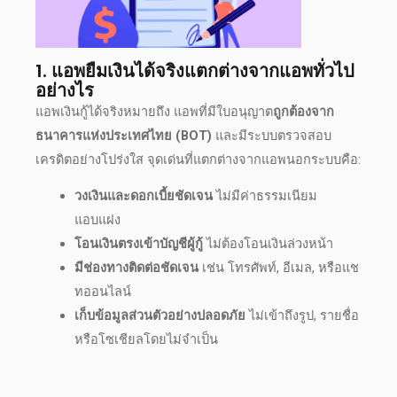
1.
แอพยืมเงินได้จริง
แตกต่างจากแอพทั่วไป
อย่างไร
แอพ
เงินกู้ได้จริง
หมายถึง แอพที่มีใบอนุญาต
ถูกต้องจาก
ธนาคารแห่งประเทศไทย (BOT)
และมีระบบตรวจสอบ
เครดิตอย่างโปร่งใส จุดเด่นที่แตกต่างจากแอพนอกระบบคือ:
วงเงินและดอกเบี้ยชัดเจน
ไม่มีค่าธรรมเนียม
แอบแฝง
โอนเงินตรงเข้าบัญชีผู้กู้
ไม่ต้องโอนเงินล่วงหน้า
มีช่องทางติดต่อชัดเจน
เช่น โทรศัพท์, อีเมล, หรือแช
ท
ออนไลน์
เก็บข้อมูลส่วนตัวอย่างปลอดภัย
ไม่เข้าถึงรูป, รายชื่อ
หรือโซเชียลโดยไม่จำเป็น