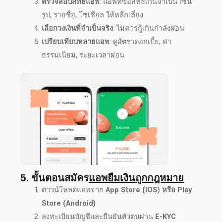
ตรวจสอบสิทธิ์แอพ
: แอพที่ขอสิทธิ์เกินจำเป็น เช่น
รูป, รายชื่อ, โซเชียล ให้หลีกเลี่ยง
เลือกวงเงินที่จำเป็นจริง
: ไม่ควรกู้เกินกำลังผ่อน
เปรียบเทียบหลายแอพ
: ดูอัตราดอกเบี้ย, ค่า
ธรรมเนียม, ระยะเวลาผ่อน
5. ขั้นตอนสมัคร
แอพยืมเงินถูกกฎหมาย
ดาวน์โหลดแอพจาก
App Store (
IOS
) หรือ Play
Store (
Android
)
ลงทะเบียนบัญชีและยืนยันตัวตนผ่าน
E-KYC