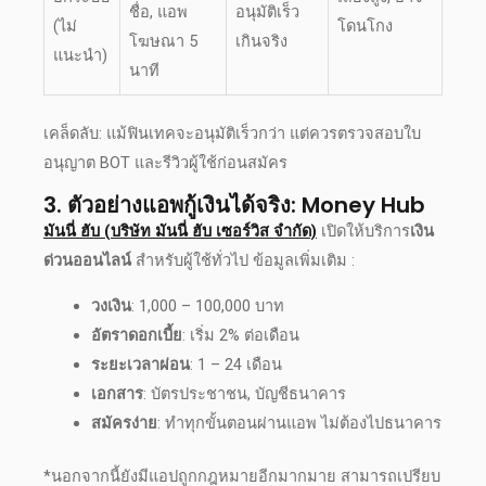
ชื่อ, แอพ
อนุมัติเร็ว
(ไม่
โดนโกง
โฆษณา 5
เกินจริง
แนะนำ)
นาที
เคล็ดลับ: แม้ฟินเทคจะอนุมัติเร็วกว่า แต่ควรตรวจสอบใบ
อนุญาต BOT และรีวิวผู้ใช้ก่อนสมัคร
3. ตัวอย่างแอพกู้เงินได้จริง: Money Hub
มันนี่ ฮับ (บริษัท มันนี่ ฮับ เซอร์วิส จำกัด)
เปิดให้บริการ
เงิน
ด่วน
ออนไลน์
สำหรับผู้ใช้ทั่วไป ข้อมูลเพิ่มเติม :
วงเงิน
: 1,000 – 100,000 บาท
อัตราดอกเบี้ย
: เริ่ม 2% ต่อเดือน
ระยะเวลาผ่อน
: 1 – 24 เดือน
เอกสาร
: บัตรประชาชน, บัญชีธนาคาร
สมัครง่าย
: ทำทุกขั้นตอนผ่านแอพ ไม่ต้องไปธนาคาร
*นอกจากนี้ยังมีแอปถูกกฎหมายอีกมากมาย สามารถเปรียบ