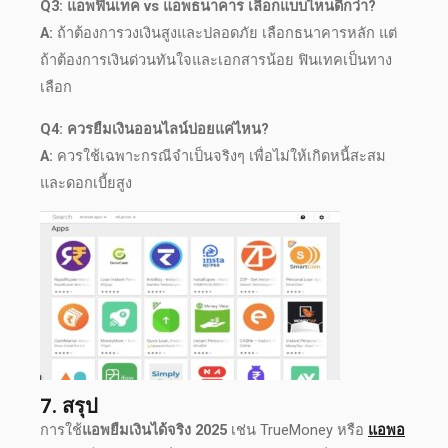
Q3: แอพฟินเทค vs แอพธนาคาร เลือกแบบไหนดีกว่า?
A:
ถ้าต้องการวงเงินสูงและปลอดภัย เลือกธนาคารหลัก แต่
ถ้าต้องการเงินด่วนทันใจและเอกสารน้อย ฟินเทคเป็นทาง
เลือก
Q4: ควร
ยืมเงินออนไลน์
บ่อยแค่ไหน?
A:
ควรใช้เฉพาะกรณีจำเป็นจริงๆ เพื่อไม่ให้เกิดหนี้สะสม
และดอกเบี้ยสูง
7. สรุป
การใช้
แอพยืมเงินได้จริง 2025
เช่น TrueMoney หรือ
แอพอ