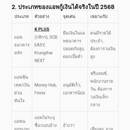
2. ประเภทของ
แอพกู้เงินได้จริง
ในปี
2568
ประเภท
ตัวอย่าง
จุดเด่น
เหมาะกับ
K PLUS
ยืมเงินในแอ
คนมีรายได้
แอพ
(กสิกร), SCB
พธนาคาร
ประจำ,
ธนาคาร
EASY,
ปลอดภัยสูง,
ต้องการวงเงิน
หลัก
Krungthai
ดอกเบี้ยต่ำ
สูง
NEXT
ฟรีแลนซ์,
แอพฟิน
พนักงานราย
เทค/เงิน
Money Hub,
อนุมัติเร็ว,
วัน, ต้องการ
ด่วน
Finnix
เอกสารน้อย
วงเงินเล็ก-
ทันใจ
กลาง
แอพไม่ระบุ
แอพน
ชื่อ/แอบอ้าง
อ้างว่า
อกระบบ
เสี่ยงสูง, อาจ