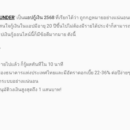
UNDER
’ เป็น
แอปกู้เงิน 2568
ที่เรียกได้ว่า ถูกกฎหมายอย่างแน่นอ
สนใจกู้เงินในแอปมีอายุ 20 ปีขึ้นไปไม่ต้องมีรายได้ประจำก็สามารถ
เงินกู้ออนไลน์นี้ก็มีข้อดีมากมาย ดังนี้
%
ยไปแล้ว ก็รู้ผลทันทีใน 10 นาที
รองของธนาคารแห่งประเทศไทยและมีอัตราดอกเบี้ย 22-36% ต่อปีง่ายๆ 
นอกระบบอย่างแน่นอน
ุมัติวงเงินสูงสุดถึง 1 แสนบาท!