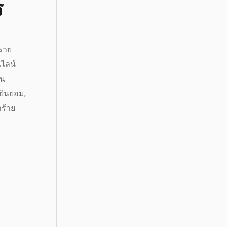
ร
 ราย
นไลน์
าน
มยินยอม,
ำร้าย