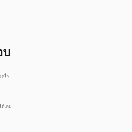
อบ
จอะไร
ได้เลย