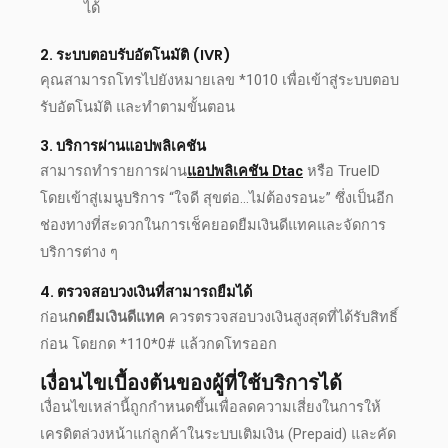
ได้
2. ระบบตอบรับอัตโนมัติ (IVR)
คุณสามารถโทรไปยังหมายเลข *1010 เพื่อเข้าสู่ระบบตอบ
รับอัตโนมัติ และทำตามขั้นตอน
3. บริการผ่านแอปพลิเคชัน
สามารถทำรายการผ่าน
แอปพลิเคชัน Dtac
หรือ TrueID
โดยเข้าสู่เมนูบริการ “ใจดี สุขต่อ…ไม่ต้องรอนะ” ซึ่งเป็นอีก
ช่องทางที่สะดวกในการ
เช็คยอดยืมเงินดีแทค
และจัดการ
บริการต่าง ๆ
4. ตรวจสอบวงเงินที่สามารถยืมได้
ก่อน
กดยืมเงินดีแทค
ควรตรวจสอบวงเงินสูงสุดที่ได้รับสิทธิ์
ก่อน โดยกด *110*0# แล้วกดโทรออก
เงื่อนไขเบื้องต้นของผู้ที่ใช้บริการได้
เงื่อนไขเหล่านี้ถูกกำหนดขึ้นเพื่อลดความเสี่ยงในการให้
เครดิตล่วงหน้าแก่ลูกค้าในระบบเติมเงิน (Prepaid) และคัด