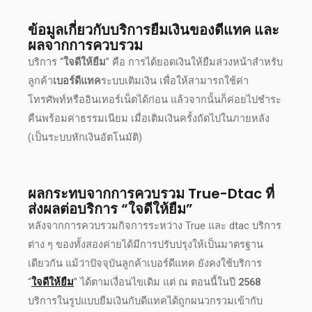
ข้อมูลเกี่ยวกับบริการยืมเงินของดีแทค และ
ผลจากการควบรวม
บริการ “
ใจดีให้ยืม
” คือ การได้
ยอดเงินให้ยืม
ล่วงหน้าสำหรับ
ลูกค้า
เบอร์ดีแทค
ระบบเติมเงิน เพื่อให้สามารถใช้
ค่า
โทรศัพท์
หรืออินเทอร์เน็ตได้ก่อน แล้วจากนั้นก็ค่อยไปชำระ
คืนพร้อม
ค่าธรรมเนียม
เมื่อเติมเงินครั้งถัดไปในภายหลัง
(เป็นระบบหักเงินอัตโนมัติ)
ผลกระทบจากการควบรวม True-Dtac ที่
ส่งผลต่อบริการ “ใจดีให้ยืม”
หลังจากการควบรวมกิจการระหว่าง True และ dtac บริการ
ต่าง ๆ ของทั้งสองค่ายได้มีการปรับปรุงให้เป็นมาตรฐาน
เดียวกัน แม้ว่าปัจจุบันลูกค้า
เบอร์ดีแทค
ยังคงใช้บริการ
“
ใจดีให้ยืม
” ได้ตามเงื่อนไขเดิม แต่ ณ ตอนนี้ในปี
2568
บริการในรูปแบบยืมเงินกับดีแทคได้ถูกผนวกรวมเข้ากับ