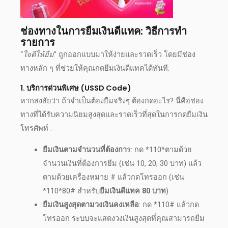
ช่องทางในการยืมเงินดีแทค: วิธีการทำ
รายการ
“
ใจดีให้ยืม
” ถูกออกแบบมาให้ง่ายและรวดเร็ว โดยมีช่อง
ทางหลัก ๆ ที่ช่วยให้คุณ
กดยืมเงินดีแทค
ได้ทันที:
1. บริการด่วนพิเศษ (USSD Code)
หากสงสัยว่า ถ้าจำเป็นต้องยืมจริงๆ ต้อง
กดอะไร
? นี่คือช่อง
ทางที่ได้รับความนิยมสูงสุดและรวดเร็วที่สุดในการ
กดยืมเงิน
โทรศัพท
์ :
ยืมเงินตามจำนวนที่ต้องกา
ร: กด *110*ตามด้วย
จำนวนเงินที่ต้องการยืม (เช่น 10, 20, 30 บาท) แล้ว
ตามด้วยเครื่องหมาย # แล้วกดโทรออก (เช่น
*110*80# สำหรับ
ยืมเงินดีแทค 80 บาท
)
ยืมเงินสูงสุดตามวงเงินคงเหลือ
: กด *110# แล้วกด
โทรออก ระบบจะแสดงวงเงินสูงสุดที่คุณสามารถยืม