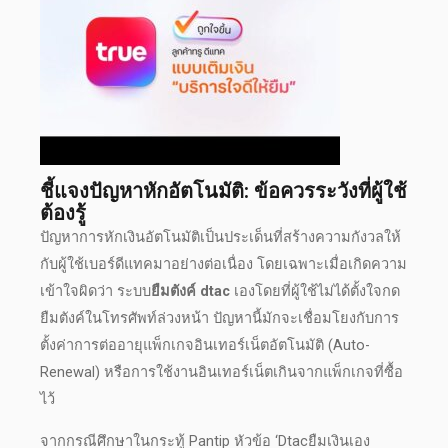
ชี้แจงปัญหาหักอัตโนมัติ: ข้อควรระวังที่ผู้ใช้
ต้องรู้
ปัญหาการหักเงินอัตโนมัติเป็นประเด็นที่สร้างความกังวลให้
กับผู้ใช้
เบอร์ดีแทค
มาอย่างต่อเนื่อง โดยเฉพาะเมื่อเกิดความ
เข้าใจผิดว่า ระบบ
ยืมตังค์ dtac
เองโดยที่ผู้ใช้ไม่ได้ตั้งใจกด
ยืมตังค์ในโทรศัพท์ล่วงหน้า ปัญหานี้มักจะเชื่อมโยงกับการ
ตั้งค่าการต่ออายุแพ็กเกจอินเทอร์เน็ตอัตโนมัติ (Auto-
Renewal) หรือการใช้งานอินเทอร์เน็ตเกินจากแพ็กเกจที่ซื้อ
ไว้
จากกรณีศึกษาในกระทู้ Pantip หัวข้อ ‘Dtacยืมเงินเอง