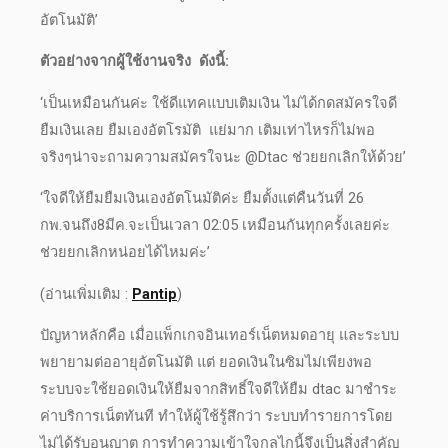
อัตโนมัติ’
ตัวอย่างจากผู้ใช้งานจริง ดังนี้:
‘เป็นเหมือนกันค่ะ ใช้ดีแทคแบบเติมเงิน ไม่ได้กดสมัครใจดี
ยืมเงินเลย ยืมเองอัตโรมัติ แย่มาก เติมเท่าไหรก็ไม่พอ
จริงๆน่าจะถามความสมัครใจนะ @Dtac ช่วยยกเลิกให้ด้วย’
‘ใจดีให้ยืมยืมเงินเองอัตโนมัติค่ะ ยืมตั้งแต่คืนวันที่ 26
กพ.จนถึง8มีค.จะเป็นเวลา 02:05 เหมือนกันทุกครั้งเลยค่ะ
ช่วยยกเลิกหน่อยได้ไหมค่ะ’
(อ่านเพิ่มเติม :
Pantip
)
ปัญหาหลักคือ เมื่อแพ็กเกจอินเทอร์เน็ตหมดอายุ และระบบ
พยายามต่ออายุอัตโนมัติ แต่ ยอดเงินในซิมไม่เพียงพอ
ระบบจะใช้
ยอดเงินให้ยืม
จากสิทธิ์
ใจดีให้ยืม dtac
มาชำระ
ค่าบริการเน็ตทันที ทำให้ผู้ใช้รู้สึกว่า ระบบทำรายการโดย
ไม่ได้รับอนุญาต การทำความเข้าใจกลไกนี้จึงเป็นสิ่งสำคัญ