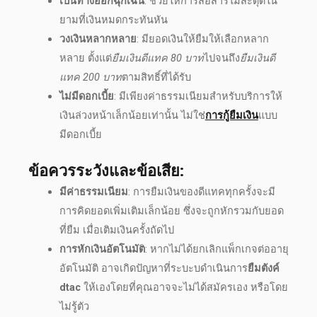
เป็นทางออกฉุกเฉิน
: ช่วยให้การสื่อสารไม่สะดุดใน
ยามที่เงินหมดกระทันหัน
วงเงินหลากหลาย
: มี
ยอดเงินให้ยืม
ให้เลือกหลาก
หลาย ตั้งแต่
ยืมเงินดีแทค 80 บาท
ไปจนถึง
ยืมเงินดี
แทค 200 บาท
ตามสิทธิ์ที่ได้รับ
ไม่มีดอกเบี้ย
: มีเพียง
ค่าธรรมเนียม
สำหรับบริการให้
เงินล่วงหน้าเล็กน้อยเท่านั้น ไม่ใช่
การกู้ยืมเงิน
แบบ
มีดอกเบี้ย
ข้อควรระวังและข้อเสีย:
มี
ค่าธรรมเนียม
: การยืมเงินของดีแทคทุกครั้งจะมี
การคิดยอดเพิ่มเติมเล็กน้อย ซึ่งจะถูกหักรวมกับยอด
ที่ยืม เมื่อเติมเงินครั้งถัดไป
การหักเงินอัตโนมัต
ิ: หากไม่ได้ยกเลิกแพ็กเกจต่ออายุ
อัตโนมัติ อาจเกิดปัญหาที่ระบะบดำเนินการ
ยืมตังค์
dtac
ให้เองโดยที่คุณอาจจะไม่ได้สมัครเอง หรือโดย
ไม่รู้ตัว