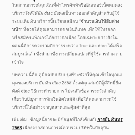
ในสถานการณ์ฉุกเฉินที่
ค่าโทรศัพท์
หรืออินเทอร์เน็ตหมดลง
บริการ
ใจดีให้ยืม dtac
ยังคงเป็นทางออกสำคัญสำหรับผู้ใช้
ระบบเติมเงิน บริการนี้เปรียบเสมือน “
จำนวนเงินให้ยืมล่วง
หน้า
” ที่ช่วยให้คุณสามารถขอเงินดีแทค เพื่อใช้โทรออก
หรือสมัครแพ็กเกจได้อย่างต่อเนื่อง โดยเฉพาะอย่างยิ่งใน
ตอนนี้ที่การควบรวมกิจการระหว่าง True และ dtac ได้เสร็จ
สมบูรณ์แล้ว ซึ่งนำมาซึ่งการเปลี่ยนแปลงที่ผู้ใช้ควรทำความ
เข้าใจ
บทความนี้คือ คู่มือฉบับปรับปรุงที่จะช่วยให้คุณเข้าใจทุกแง่
มุมของบริการ
ยืมเงิน dtac 2568
ตั้งแต่คุณสมบัติผู้มีสิทธิ์
ยืม
ตังค์ dtac
วิธีการทำรายการ ไปจนถึงข้อควรระวังสำคัญ
เกี่ยวกับปัญหาการหักเงินอัตโนมัติ เพื่อให้คุณสามารถใช้
บริการนี้ได้อย่างชาญฉลาดและคุ้มค่าที่สุด
เพิ่มเติม : ข้อมูลนี้อาจจะมีข้อมูลที่ใกล้เคียงกับ
การยืมเงินทรู
2568
เนื่องจากสถานการณ์ควบรวมบริษัทในปัจจุบัน