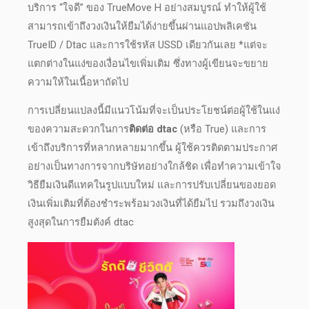
บริการ “ใจดี” ของ TrueMove H อย่างสมบูรณ์ ทำให้ผู้ใช้
สามารถเข้าถึงวงเงินให้ยืมได้ง่ายขึ้นผ่านแอปพลิเคชัน
TrueID / Dtac และการใช้รหัส USSD เดียวกันเลย *แต่จะ
แตกต่างในแง่ของเงื่อนไขเพิ่มเติม ซึ่งทางผู้เขียนจะขยาย
ความให้ในเนื้อหาถัดไป
การเปลี่ยนแปลงนี้มีแนวโน้มที่จะเป็นประโยชน์ต่อผู้ใช้ในแง่
ของความสะดวกในการ
ติดต่อ dtac
(หรือ True) และการ
เข้าถึงบริการที่หลากหลายมากขึ้น ผู้ใช้ควรติดตามประกาศ
อย่างเป็นทางการจากบริษัทอย่างใกล้ชิด เพื่อทำความเข้าใจ
วิธียืมเงินดีแทค
ในรูปแบบใหม่ และการปรับเปลี่ยนของยอด
เงินเพิ่มเติมที่ต้องชำระพร้อมวงเงินที่ได้ยืมไป รวมถึงวงเงิน
สูงสุดในการ
ยืมตังค์ dtac