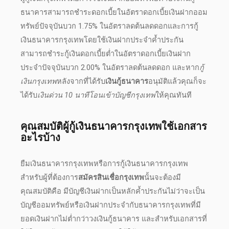
ธนาคาร
สามารถชำระดอกเบี้ยในอัตราดอกเบี้ยเงินฝากออม
ทรัพย์ปัจจุบันบวก 1.75% ในอัตราลดต้นลดดอกและการ
กู้
เงินธนาคารกรุงเทพ
โดยใช้เงินฝากประจำค้ำประกัน
สามารถชำระ
กู้เงินดอกเบี้ยต่ำ
ในอัตราดอกเบี้ยเงินฝาก
ประจำปัจจุบันบวก 2.00% ในอัตราลดต้นลดดอก และหาก
กู้
เงินกรุงเทพ
หลังจากที่ได้รับ
เงินกู้ธนาคาร
อนุมัติแล้วคุณก็จะ
ได้รับ
เงินด่วน 10 นาทีโอนเข้าบัญชีกรุงเทพ
ให้คุณทันที
คุณสมบัติผู้
กู้เงินธนาคารกรุงเทพ
ใช้
เอกสาร
อะไรบ้าง
ยืมเงินธนาคารกรุงเทพ
หรือการ
กู้เงินธนาคารกรุงเทพ
สำหรับผู้ที่ต้องการ
สมัครสินเชื่อกรุงเทพ
นั้นจะต้องมี
คุณสมบัติคือ มีบัญชีเงินฝากเป็นหลักค้ำประกันไม่ว่าจะเป็น
บัญชีออมทรัพย์หรือเงินฝากประจำกับ
ธนาคารกรุงเทพ
ที่มี
ยอดเงินฝากไม่ต่ำกว่าวง
เงินกู้ธนาคาร
และสำหรับ
เอกสาร
ที่