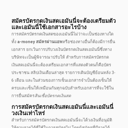
สมัครบัตรกดเงินสดเอมันนี่
จะต้องเตรียมตัว
และ
เอมันนี่ใช้เอกสารอะไรบ้าง
การ
สมัครบัตรกดเงินสด
ของ
เอมันนี่
ไม่ว่าจะเป็นช่องทางใด
ทั้ง
a-money สมัครผ่านแอพ
หรือช่องทางอื่นก็ต้องมีการยื่น
เอกสาร ยกเว้นการปรับวงเงิน
บัตรกดเงินสดเอมันนี่
ซึ่งทาง
บริษัทจะเป็นผู้พิจารณาปรับให้ สำหรับการ
สมัครบัตรกด
เงินสดเอมันนี่
จะต้องเตรียมเอกสารที่แสดงตัวตนก็คือบัตร
ประชาชน สลิปเงินเดือนล่าสุด รายการเดินบัญชีย้อนหลัง 3-
6 เดือน และในส่วนของการเซ็นเอกสารจำเป็นต้องเซ็นให้
ครบและเซ็นให้เหมือนกันทุกฉบับสำหรับเอกสารที่จะใช้ใน
การยื่นสมัคร
สินเชื่อบัตรกดเงินสด
การ
สมัครบัตรกดเงินสดเอมันนี่
และ
เอมันนี่
วงเงินเท่าไหร่
สำหรับการ
สมัครบัตรกดเงินสดเอมันนี่
จะได้วงเงินที่อนุมัติ
ให้ตามรายได้ที่ใช้ในการสมัครไป โดยผู้สมัครที่มีรายได้