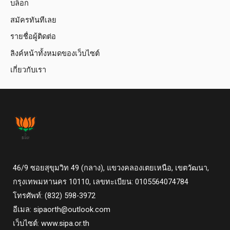
บล็อก
สมัครทันทีเลย
รายชื่อผู้ติดต่อ
ลิงค์หน้าทั้งหมดของเว็บไซต์
เกี่ยวกับเรา
46/9 ซอยสุขุมวิท 49 (กลาง), แขวงคลองเตยเหนือ, เขตวัฒนา,
กรุงเทพมหานคร 10110, เลขทะเบียน: 0105564074784
โทรศัพท์: (832) 598-3972
อีเมล:
sipaorth@outlook.com
เว็บไซต์: www.sipa.or.th